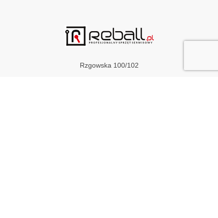
Rzgowska 100/102
93-153 Łódź
bok@reball.pl
HOME
O NAS
OFERTA
AKTUALNOŚCI
PRACA