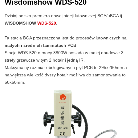
Wisdomshow WDS-520
Dzisiaj polska premiera nowej stacji lutowniczej BGA/uBGA tj
WISDOMSHOW
WDS-520
.
Ta stacja BGA przeznaczona jest do procesów lutowniczych na
małych i średnich laminatach PCB
.
Stacja WDS-520 o mocy 3800W posiada w małej obudowie 3
strefy grzewcze w tym 2 hotair i jedną IR.
Maksymalny rozmiar obsługiwanych płyt PCB to 295x280mm a
największa wielkość dyszy hotair możliwa do zamontowania to
50x50mm.