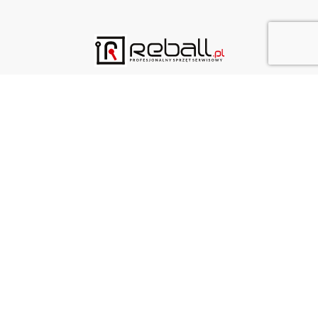
Rzgowska 100/102
93-153 Łódź
bok@reball.pl
HOME
O NAS
OFERTA
AKTUALNOŚCI
PRACA